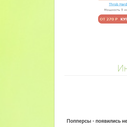
Ин
Попперсы
- появились н