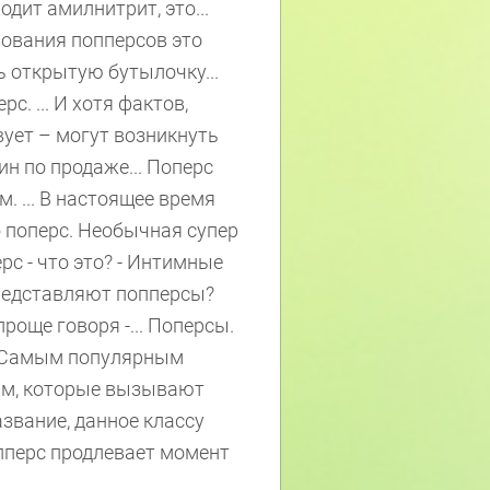
дит амилнитрит, это...
ования попперсов это
ь открытую бутылочку...
с. ... И хотя фактов,
ует – могут возникнуть
зин по продаже... Поперс
 ... В настоящее время
о поперс. Необычная супер
с - что это? - Интимные
 представляют попперсы?
роще говоря -... Поперсы.
рс. Самым популярным
кам, которые вызывают
звание, данное классу
попперс продлевает момент