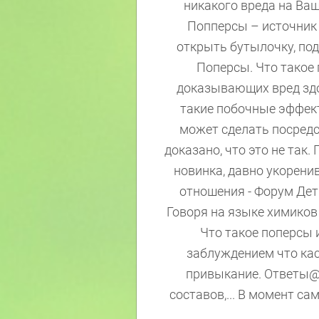
никакого вреда на Ваш
Попперсы – источник
открыть бутылочку, под
Поперсы. Что такое п
доказывающих вред здо
такие побочные эффекты,
может сделать посредс
доказано, что это не так
новинка, давно укорени
отношения - Форум Дети
Говоря на языке химиков 
Что такое поперсы и
заблуждением что кас
привыкание. Ответы@M
составов,... В момент са