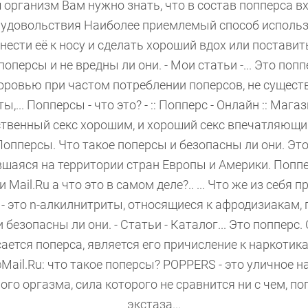
 организм Вам нужно знать, что в состав попперса вхо
 удовольствия Наиболее приемлемый способ использ
нести её к носу и сделать хороший вдох или поставит
оперсы и не вредны ли они. - Мои статьи -... Это поппер
ровью при частом потреблении поперсов, не существ
... Попперсы - что это? - :: Попперс - Онлайн :: Мага
твенный секс хорошим, и хороший секс впечатляющим.
. Попперсы. Что такое поперсы и безопасны ли они. Эт
вшаяся на территории стран Европы и Америки. Поппер
 Mail.Ru а что это в самом деле?.. ... Что же из себя
- это n-алкилнитриты, относящиеся к афродизиакам, п
 безопасны ли они. - Статьи - Каталог... Это поппе
ается поперса, является его причисление к наркоти
ail.Ru: что такое поперсы? POPPERS - это уличное на
мого оргазма, сила которого не сравнится ни с чем, 
экстаза...